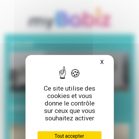
A la une
X
Masquer le ba
Ce site utilise des
cookies et vous
6 janvier 2026
donne le contrôle
CARSAT – Assurance retraite
sur ceux que vous
souhaitez activer
Tout accepter