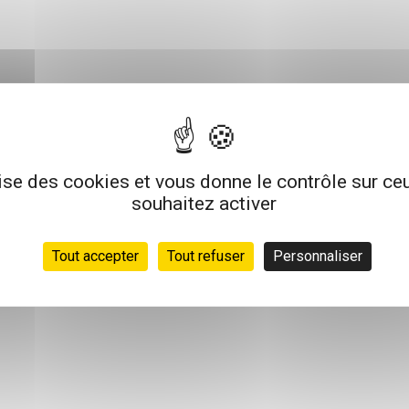
lise des cookies et vous donne le contrôle sur c
souhaitez activer
Tout accepter
Tout refuser
Personnaliser