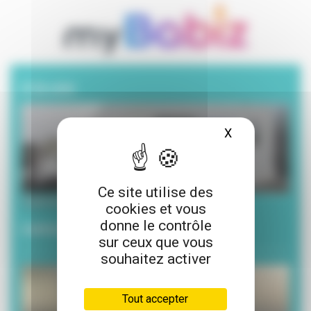
A la une
X
Masquer le ba
Ce site utilise des
6 janvier 2026
cookies et vous
donne le contrôle
CARSAT – Assurance retraite
sur ceux que vous
souhaitez activer
Tout accepter