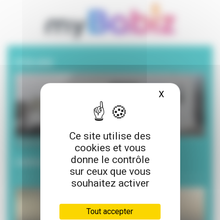
A la une
X
Masquer le ba
Ce site utilise des
6 janvier 2026
cookies et vous
donne le contrôle
CARSAT – Assurance retraite
sur ceux que vous
souhaitez activer
Tout accepter