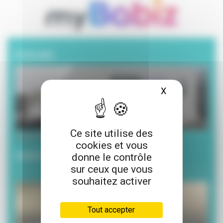
A la une
X
Masquer le ba
Ce site utilise des
6 janvier 2026
cookies et vous
CARSAT – Assurance retraite
donne le contrôle
sur ceux que vous
souhaitez activer
Tout accepter