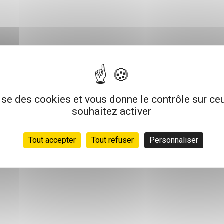
lise des cookies et vous donne le contrôle sur c
souhaitez activer
Tout accepter
Tout refuser
Personnaliser