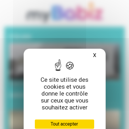
A la une
X
Masquer le ba
Ce site utilise des
6 janvier 2026
cookies et vous
donne le contrôle
CARSAT – Assurance retraite
sur ceux que vous
souhaitez activer
Tout accepter