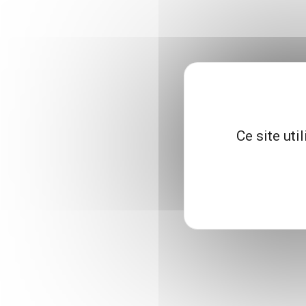
Ce site uti