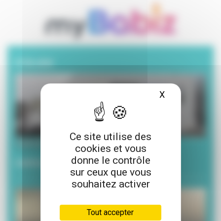
A la une
X
Masquer le ba
Ce site utilise des
6 janvier 2026
cookies et vous
donne le contrôle
CARSAT – Assurance retraite
sur ceux que vous
souhaitez activer
Tout accepter