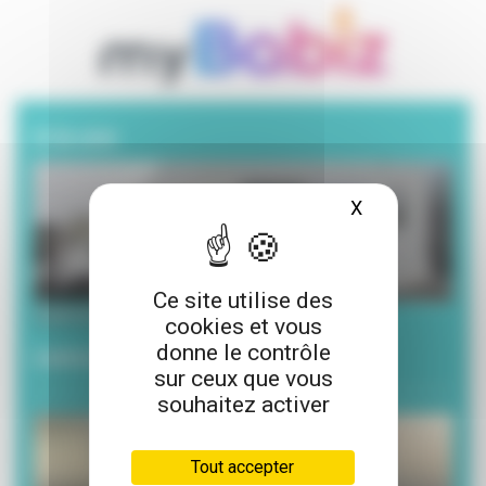
A la une
X
Masquer le ba
Ce site utilise des
6 janvier 2026
cookies et vous
donne le contrôle
CARSAT – Assurance retraite
sur ceux que vous
souhaitez activer
Tout accepter