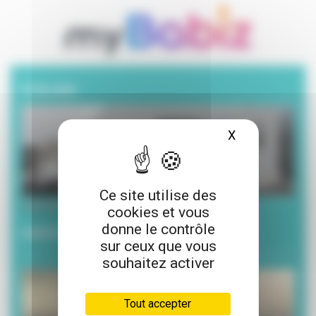
A la une
X
Masquer le ba
Ce site utilise des
6 janvier 2026
cookies et vous
donne le contrôle
CARSAT – Assurance retraite
sur ceux que vous
souhaitez activer
Tout accepter