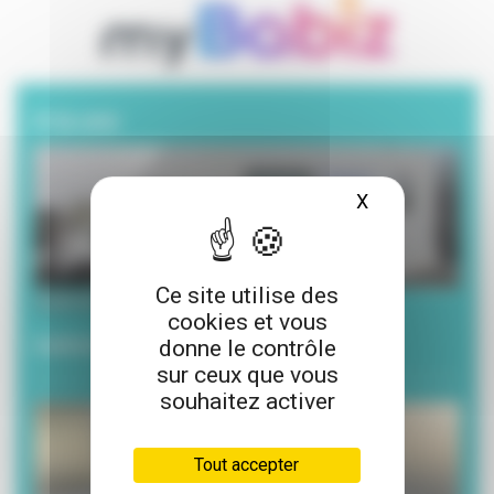
A la une
X
Masquer le ba
Ce site utilise des
6 janvier 2026
cookies et vous
CARSAT – Assurance retraite
donne le contrôle
sur ceux que vous
souhaitez activer
Tout accepter