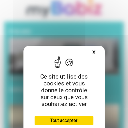
A la une
X
Masquer le ba
Ce site utilise des
6 janvier 2026
cookies et vous
CARSAT – Assurance retraite
donne le contrôle
sur ceux que vous
souhaitez activer
Tout accepter