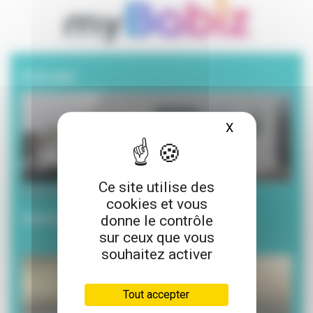
A la une
X
Masquer le ba
Ce site utilise des
6 janvier 2026
cookies et vous
CARSAT – Assurance retraite
donne le contrôle
sur ceux que vous
souhaitez activer
Tout accepter