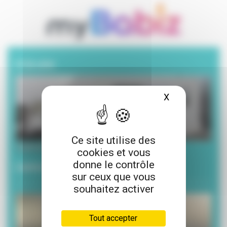
A la une
X
Masquer le ba
Ce site utilise des
6 janvier 2026
cookies et vous
donne le contrôle
CARSAT – Assurance retraite
sur ceux que vous
souhaitez activer
Tout accepter