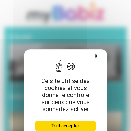
A la une
X
Masquer le ba
Ce site utilise des
6 janvier 2026
cookies et vous
donne le contrôle
CARSAT – Assurance retraite
sur ceux que vous
souhaitez activer
Tout accepter