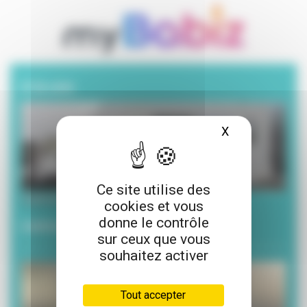
A la une
X
Masquer le ba
Ce site utilise des
6 janvier 2026
cookies et vous
donne le contrôle
CARSAT – Assurance retraite
sur ceux que vous
souhaitez activer
Tout accepter