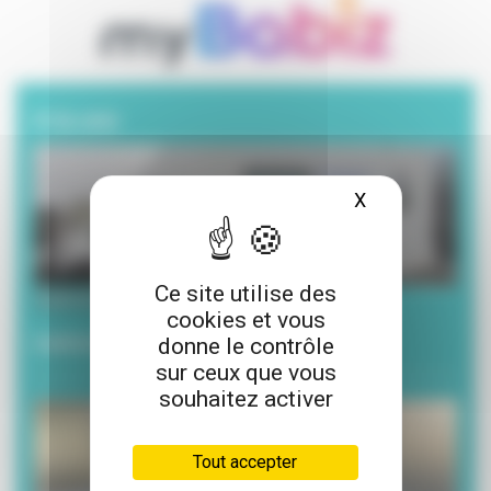
A la une
X
Masquer le ba
Ce site utilise des
6 janvier 2026
cookies et vous
CARSAT – Assurance retraite
donne le contrôle
sur ceux que vous
souhaitez activer
Tout accepter