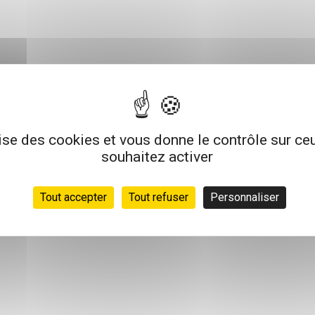
lise des cookies et vous donne le contrôle sur c
souhaitez activer
Tout accepter
Tout refuser
Personnaliser