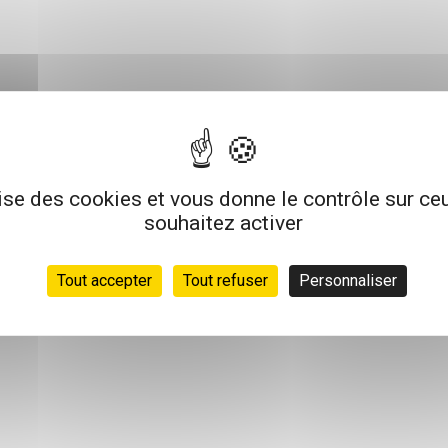
lise des cookies et vous donne le contrôle sur c
souhaitez activer
Tout accepter
Tout refuser
Personnaliser