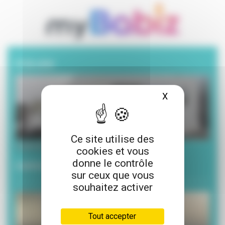
A la une
X
Masquer le ba
Ce site utilise des
6 janvier 2026
cookies et vous
donne le contrôle
CARSAT – Assurance retraite
sur ceux que vous
souhaitez activer
Tout accepter