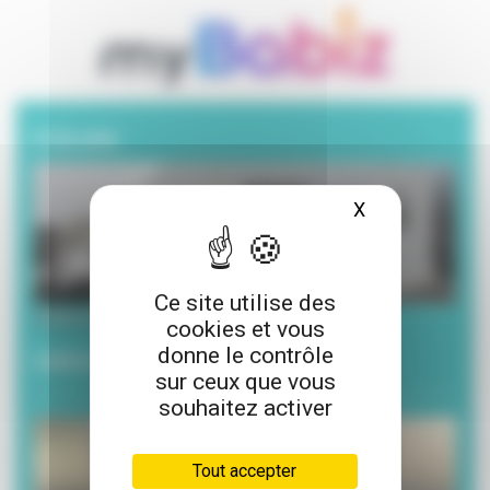
A la une
X
Masquer le ba
Ce site utilise des
6 janvier 2026
cookies et vous
donne le contrôle
CARSAT – Assurance retraite
sur ceux que vous
souhaitez activer
Tout accepter