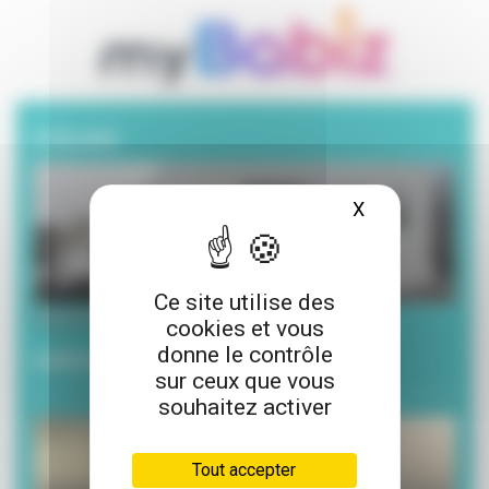
A la une
X
Masquer le ba
Ce site utilise des
6 janvier 2026
cookies et vous
donne le contrôle
CARSAT – Assurance retraite
sur ceux que vous
souhaitez activer
Tout accepter