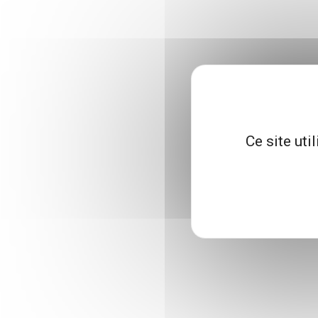
Ce site uti