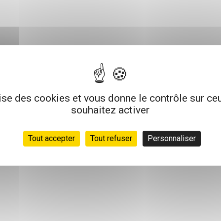
lise des cookies et vous donne le contrôle sur c
souhaitez activer
Tout accepter
Tout refuser
Personnaliser