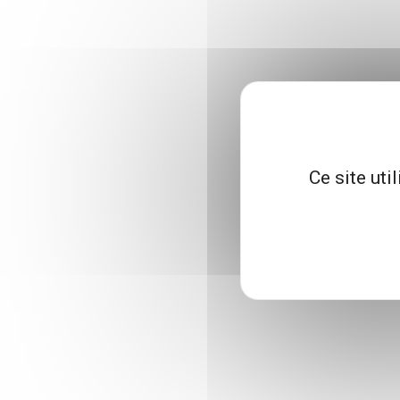
Ce site uti