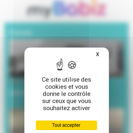
A la une
X
Masquer le ba
Ce site utilise des
6 janvier 2026
cookies et vous
CARSAT – Assurance retraite
donne le contrôle
sur ceux que vous
souhaitez activer
Tout accepter