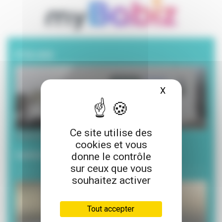
A la une
X
Masquer le ba
Ce site utilise des
6 janvier 2026
cookies et vous
CARSAT – Assurance retraite
donne le contrôle
sur ceux que vous
souhaitez activer
Tout accepter