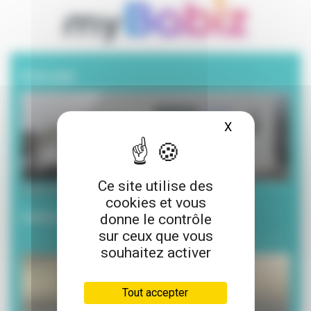
A la une
X
Masquer le ba
Ce site utilise des
6 janvier 2026
cookies et vous
CARSAT – Assurance retraite
donne le contrôle
sur ceux que vous
souhaitez activer
Tout accepter