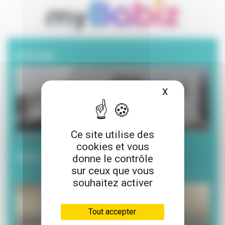
A la une
X
Masquer le ba
Ce site utilise des
6 janvier 2026
cookies et vous
CARSAT – Assurance retraite
donne le contrôle
sur ceux que vous
souhaitez activer
Tout accepter