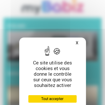
A la une
X
Masquer le ba
Ce site utilise des
6 janvier 2026
cookies et vous
CARSAT – Assurance retraite
donne le contrôle
sur ceux que vous
souhaitez activer
Tout accepter