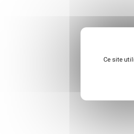
Ce site uti