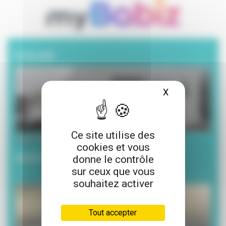
A la une
X
Masquer le ba
Ce site utilise des
6 janvier 2026
cookies et vous
CARSAT – Assurance retraite
donne le contrôle
sur ceux que vous
souhaitez activer
Tout accepter