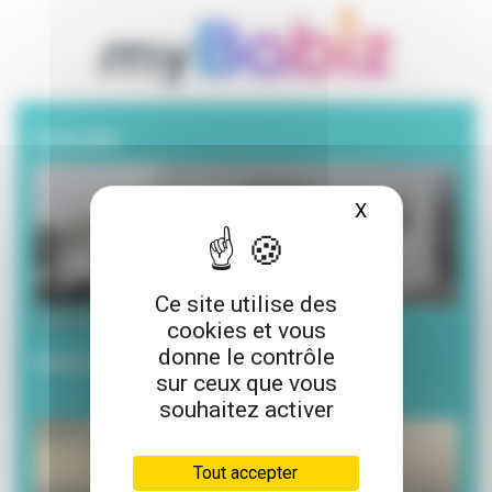
A la une
X
Masquer le ba
Ce site utilise des
6 janvier 2026
cookies et vous
donne le contrôle
CARSAT – Assurance retraite
sur ceux que vous
souhaitez activer
Tout accepter