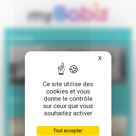
A la une
X
Masquer le ba
Ce site utilise des
6 janvier 2026
cookies et vous
donne le contrôle
CARSAT – Assurance retraite
sur ceux que vous
souhaitez activer
Tout accepter