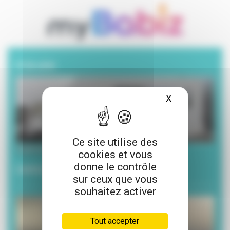
A la une
X
Masquer le ba
Ce site utilise des
6 janvier 2026
cookies et vous
donne le contrôle
CARSAT – Assurance retraite
sur ceux que vous
souhaitez activer
Tout accepter