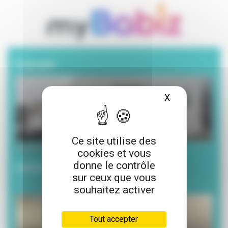
A la une
X
Masquer le ba
Ce site utilise des
6 janvier 2026
cookies et vous
donne le contrôle
CARSAT – Assurance retraite
sur ceux que vous
souhaitez activer
Tout accepter