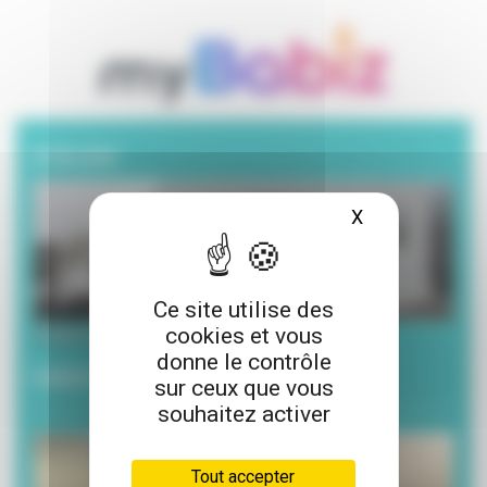
A la une
X
Masquer le ba
Ce site utilise des
cookies et vous
6 janvier 2026
donne le contrôle
CARSAT – Assurance retraite
sur ceux que vous
souhaitez activer
Tout accepter