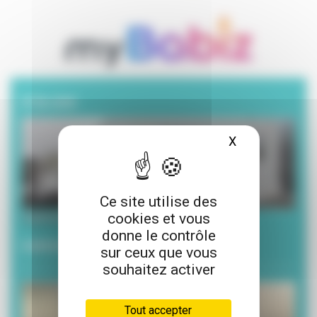
A la une
X
Masquer le ba
Ce site utilise des
cookies et vous
6 janvier 2026
donne le contrôle
CARSAT – Assurance retraite
sur ceux que vous
souhaitez activer
Tout accepter