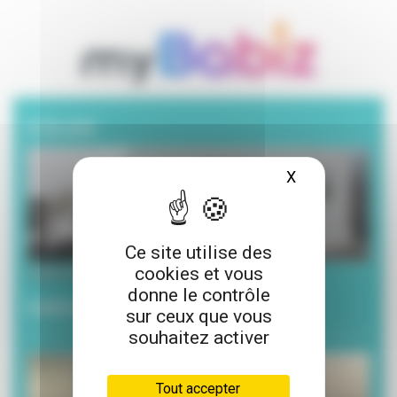
A la une
X
Masquer le ba
Ce site utilise des
cookies et vous
6 janvier 2026
donne le contrôle
CARSAT – Assurance retraite
sur ceux que vous
souhaitez activer
Tout accepter