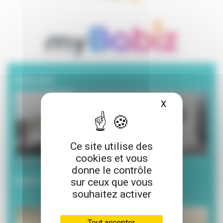
A la une
X
Masquer le ba
Ce site utilise des
cookies et vous
6 janvier 2026
donne le contrôle
sur ceux que vous
CARSAT – Assurance retraite
souhaitez activer
Tout accepter