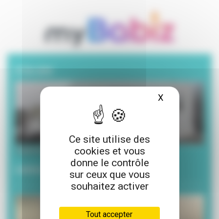
A la une
X
Masquer le ba
Ce site utilise des
cookies et vous
6 janvier 2026
donne le contrôle
CARSAT – Assurance retraite
sur ceux que vous
souhaitez activer
Tout accepter