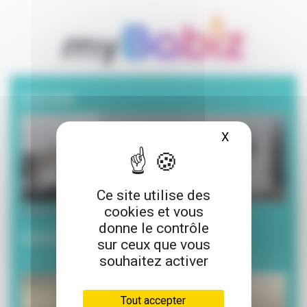
A la une
X
Masquer le ba
Ce site utilise des
cookies et vous
6 janvier 2026
donne le contrôle
CARSAT – Assurance retraite
sur ceux que vous
souhaitez activer
Tout accepter