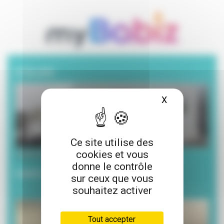
A la une
X
Masquer le ba
Ce site utilise des
cookies et vous
6 janvier 2026
donne le contrôle
CARSAT – Assurance retraite
sur ceux que vous
souhaitez activer
Tout accepter