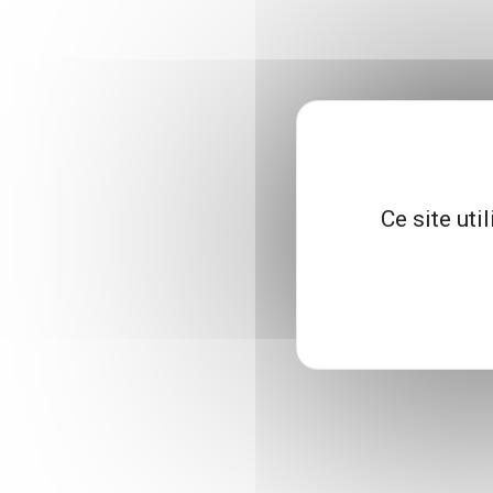
Ce site uti