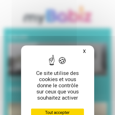
A la une
X
Masquer le ba
Ce site utilise des
cookies et vous
6 janvier 2026
donne le contrôle
CARSAT – Assurance retraite
sur ceux que vous
souhaitez activer
Tout accepter