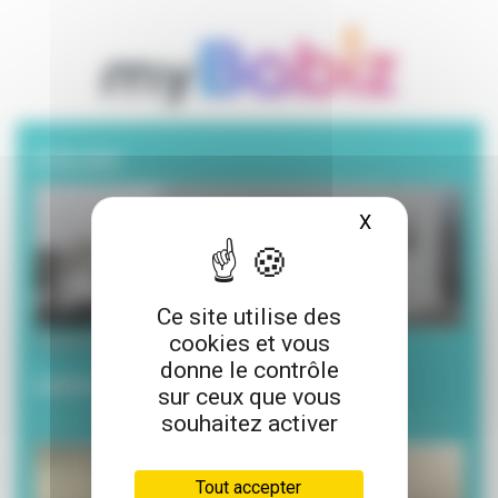
A la une
X
Masquer le ba
Ce site utilise des
cookies et vous
6 janvier 2026
donne le contrôle
CARSAT – Assurance retraite
sur ceux que vous
souhaitez activer
Tout accepter