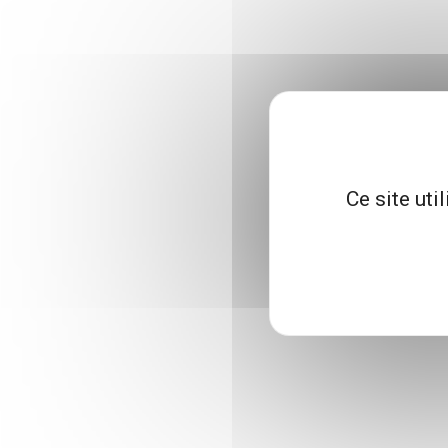
Ce site uti