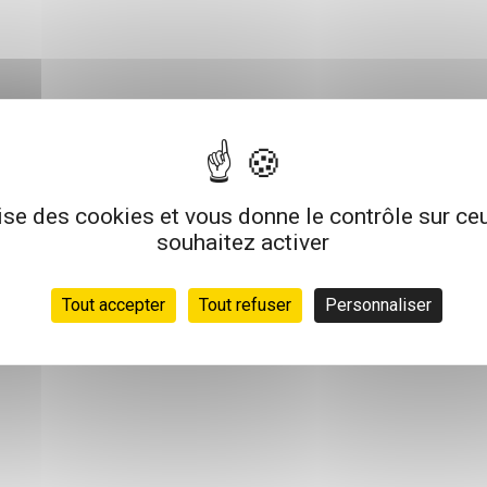
lise des cookies et vous donne le contrôle sur c
souhaitez activer
Tout accepter
Tout refuser
Personnaliser