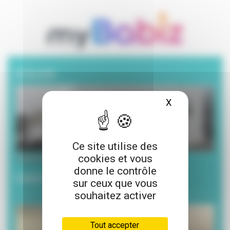
A la une
X
Masquer le ba
Ce site utilise des
cookies et vous
6 janvier 2026
donne le contrôle
CARSAT – Assurance retraite
sur ceux que vous
souhaitez activer
Tout accepter