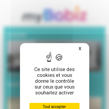
A la une
X
Masquer le ba
Ce site utilise des
cookies et vous
6 janvier 2026
donne le contrôle
CARSAT – Assurance retraite
sur ceux que vous
souhaitez activer
Tout accepter